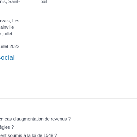
nis, Saint-
bail
rvais, Les
ainville
juillet
illet 2022
social
en cas d'augmentation de revenus ?
ègles ?
nt soumis à la loi de 1948 ?