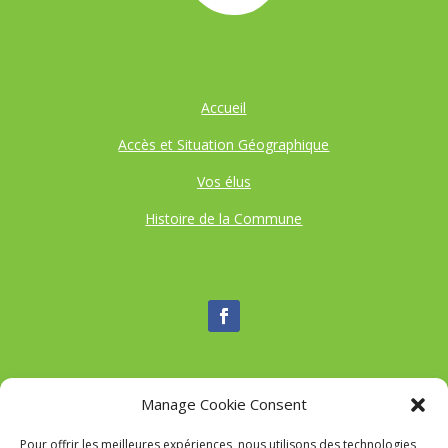
Accueil
Accès et Situation Géographique
Vos élus
Histoire de la Commune
Manage Cookie Consent
Nous contacter
Pour offrir les meilleures expériences, nous utilisons des technologies