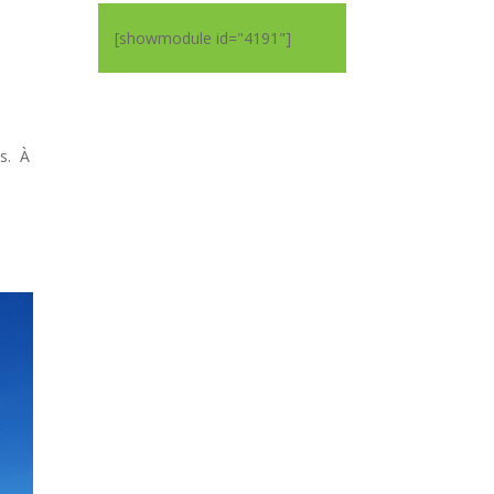
[showmodule id="4191"]
es. À