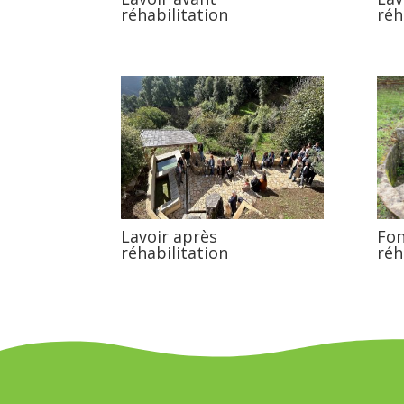
réhabilitation
réh
Lavoir après
Fon
réhabilitation
réh