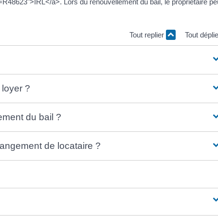
l=R48623">IRL</a>. Lors du renouvellement du bail, le propriétaire pe
Tout replier
Tout dépli
 loyer ?
ement du bail ?
hangement de locataire ?