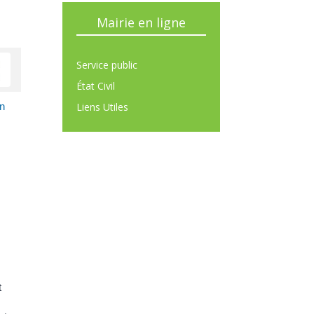
Mairie en ligne
Service public
État Civil
Liens Utiles
un
t