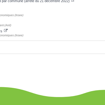
23 par commune (arrêté du 21 décembre 2022)
 économiques (Insee)
nt (Anil)
urs
 économiques (Insee)