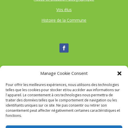
Vos élus
Histoire de la Commune
Manage Cookie Consent
Nous contacter
Pour offrir les meilleures expériences, nous utilisons des technologies
Tél :
04 95 52 84 88
telles que les cookies pour stocker et/ou accéder aux informations sur
Mail
:
commune-de-tavaco@orange.fr
l'appareil. Le consentement à ces technologies nous permettra de
Adresse :
Figarella 20167 TAVACO
traiter des données telles que le comportement de navigation ou les
identifiants uniques sur ce site. Ne pas consentir ou retirer son
consentement peut affecter négativement certaines caractéristiques et
fonctions.
Mairie de Tavaco- Réalisation
SITEC
–
Mention Légales