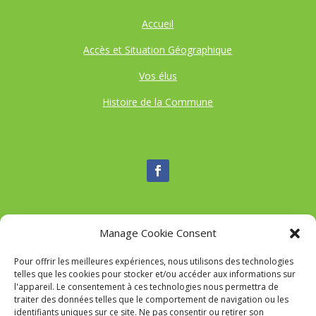
Accueil
Accès et Situation Géographique
Vos élus
Histoire de la Commune
Manage Cookie Consent
Nous contacter
Pour offrir les meilleures expériences, nous utilisons des technologies
Tél :
04 95 52 84 88
telles que les cookies pour stocker et/ou accéder aux informations sur
Mail
:
commune-de-tavaco@orange.fr
l'appareil. Le consentement à ces technologies nous permettra de
Adresse :
Figarella 20167 TAVACO
traiter des données telles que le comportement de navigation ou les
identifiants uniques sur ce site. Ne pas consentir ou retirer son