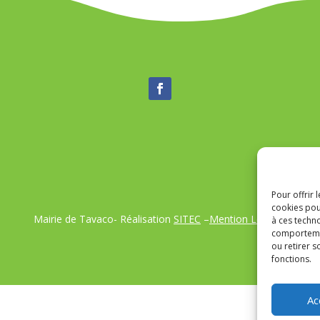
Pour offrir 
cookies pou
Mairie de Tavaco- Réalisation
SITEC
–
Mention Légales
à ces techn
comportemen
ou retirer 
fonctions.
Ac