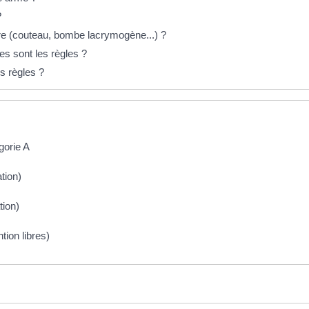
?
re (couteau, bombe lacrymogène...) ?
les sont les règles ?
es règles ?
gorie A
tion)
tion)
tion libres)