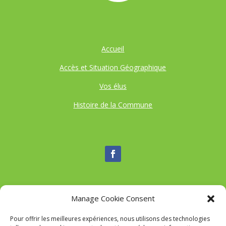
Accueil
Accès et Situation Géographique
Vos élus
Histoire de la Commune
Manage Cookie Consent
Nous contacter
Pour offrir les meilleures expériences, nous utilisons des technologies
Tél :
04 95 52 84 88