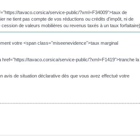
ef="https://tavaco.corsica/service-public/?xml=F34009">taux de
ier ne tient pas compte de vos réductions ou crédits d'impôt, ni de
cession de valeurs mobilières ou revenus taxés à un taux forfaitaire)
galement votre <span class="miseenevidence">taux marginal
a href="https://tavaco.corsica/service-public/?xml=F1419">tranche la
n avis de situation déclarative dès que vous avez effectué votre