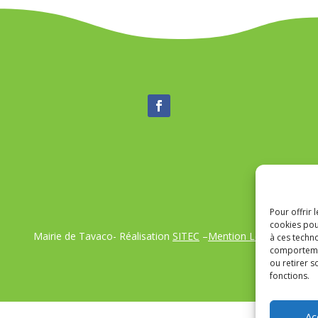
Pour offrir 
cookies pou
Mairie de Tavaco- Réalisation
SITEC
–
Mention Légales
à ces techn
comportemen
ou retirer 
fonctions.
Ac