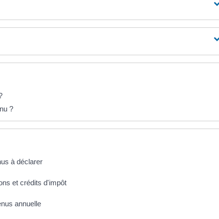
?
enu ?
nus à déclarer
ons et crédits d'impôt
enus annuelle