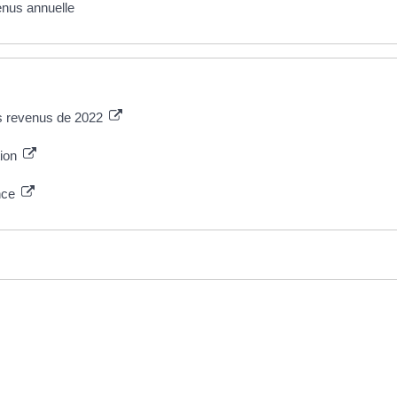
enus annuelle
es revenus de 2022
tion
ance