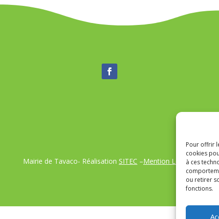
Pour offrir 
cookies pou
Mairie de Tavaco- Réalisation
SITEC
–
Mention Légales
à ces techn
comportemen
ou retirer 
fonctions.
Ac