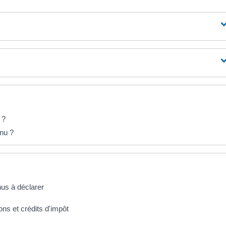
 ?
enu ?
nus à déclarer
ons et crédits d'impôt