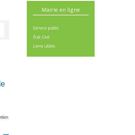
Mairie en ligne
Service public
État Civil
Liens Utiles
de
etien