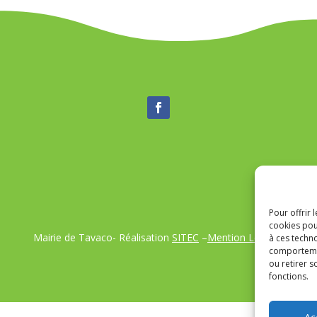
Pour offrir 
cookies pou
Mairie de Tavaco- Réalisation
SITEC
–
Mention Légales
à ces techn
comportemen
ou retirer 
fonctions.
Ac