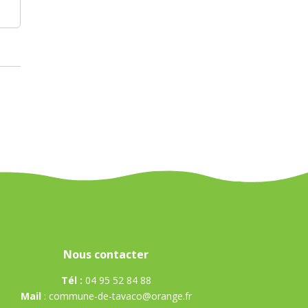
Nous contacter
Tél :
04 95 52 84 88
Mail
:
commune-de-tavaco@orange.fr