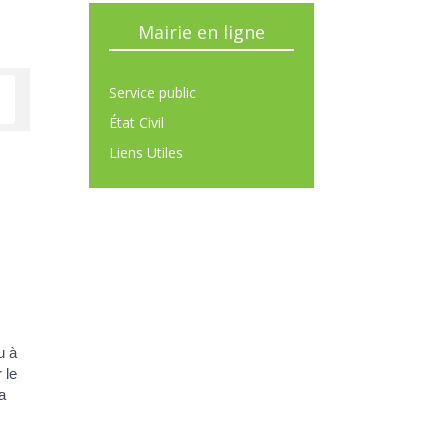
Mairie en ligne
Service public
État Civil
Liens Utiles
u à
 le
a