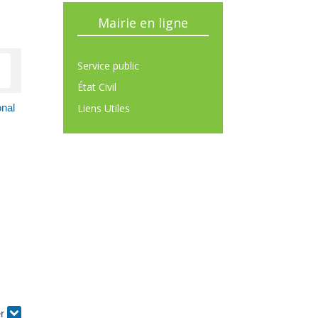
Mairie en ligne
Service public
État Civil
Liens Utiles
onal
er