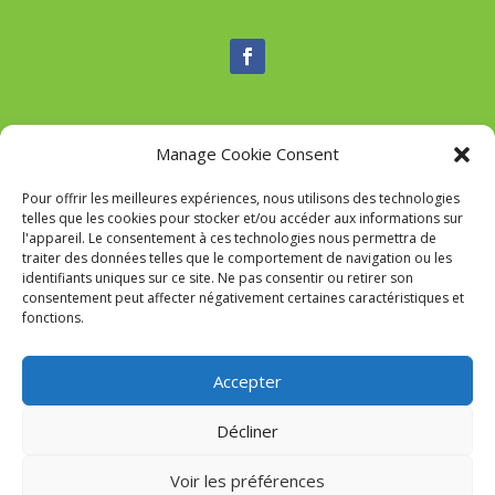
Manage Cookie Consent
Nous contacter
Pour offrir les meilleures expériences, nous utilisons des technologies
Tél :
04 95 52 84 88
telles que les cookies pour stocker et/ou accéder aux informations sur
Mail
:
commune-de-tavaco@orange.fr
l'appareil. Le consentement à ces technologies nous permettra de
Adresse :
Figarella 20167 TAVACO
traiter des données telles que le comportement de navigation ou les
identifiants uniques sur ce site. Ne pas consentir ou retirer son
consentement peut affecter négativement certaines caractéristiques et
fonctions.
Mairie de Tavaco- Réalisation
SITEC
–
Mention Légales
Accepter
Décliner
Voir les préférences