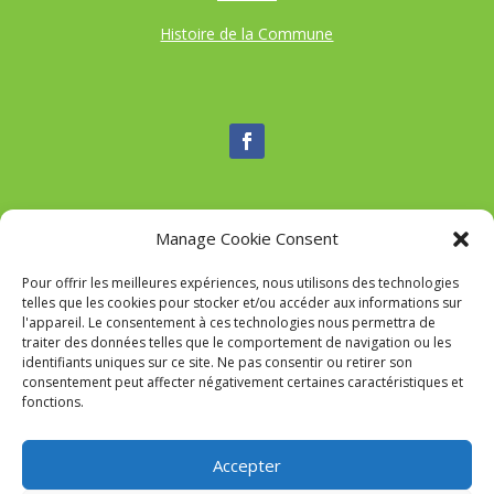
Histoire de la Commune
Manage Cookie Consent
Nous contacter
Pour offrir les meilleures expériences, nous utilisons des technologies
Tél :
04 95 52 84 88
telles que les cookies pour stocker et/ou accéder aux informations sur
Mail
:
commune-de-tavaco@orange.fr
l'appareil. Le consentement à ces technologies nous permettra de
Adresse :
Figarella 20167 TAVACO
traiter des données telles que le comportement de navigation ou les
identifiants uniques sur ce site. Ne pas consentir ou retirer son
consentement peut affecter négativement certaines caractéristiques et
fonctions.
Mairie de Tavaco- Réalisation
SITEC
–
Mention Légales
Accepter