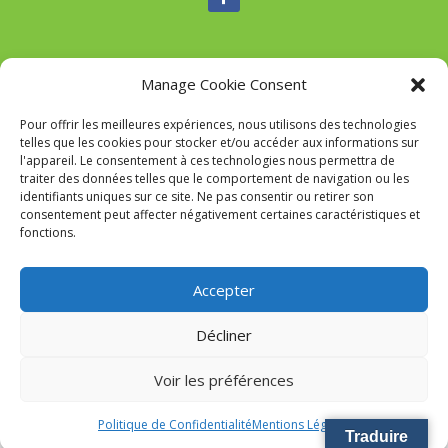
Manage Cookie Consent
Nous contacter
Pour offrir les meilleures expériences, nous utilisons des technologies
Tél :
04 95 52 84 88
telles que les cookies pour stocker et/ou accéder aux informations sur
Mail
:
commune-de-tavaco@orange.fr
l'appareil. Le consentement à ces technologies nous permettra de
Adresse :
Figarella 20167 TAVACO
traiter des données telles que le comportement de navigation ou les
identifiants uniques sur ce site. Ne pas consentir ou retirer son
consentement peut affecter négativement certaines caractéristiques et
fonctions.
Mairie de Tavaco- Réalisation
SITEC
–
Mention Légales
Accepter
Décliner
Voir les préférences
Politique de Confidentialité
Mentions Légales
Traduire