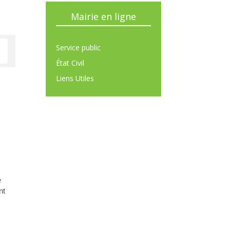
Mairie en ligne
Service public
État Civil
Liens Utiles
e
nt