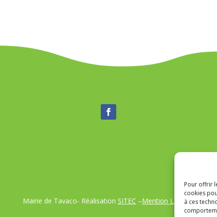
Pour offrir 
cookies pou
Mairie de Tavaco- Réalisation
SITEC
–
Mention Légales
à ces techn
comportemen