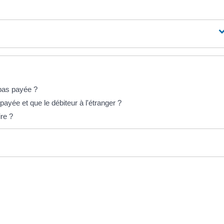
 pas payée ?
payée et que le débiteur à l'étranger ?
ire ?