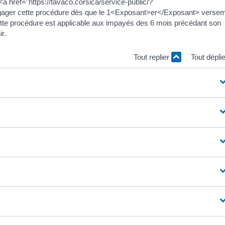
a href="https://tavaco.corsica/service-public/?
ngager cette procédure dès que le 1<Exposant>er</Exposant> verse
 cette procédure est applicable aux impayés des 6 mois précédant son
r.
Tout replier
Tout dépli