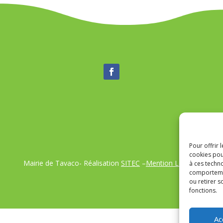
Pour offrir 
cookies pou
Mairie de Tavaco- Réalisation
SITEC
–
Mention Légales
à ces techn
comportemen
ou retirer 
fonctions.
Ac