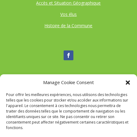
Accès et Situation Géographique
Vos élus
Histoire de la Commune
Manage Cookie Consent
Nous contacter
Pour offrir les meilleures expériences, nous utilisons des technologies
Tél :
04 95 52 84 88
telles que les cookies pour stocker et/ou accéder aux informations sur
Mail
:
commune-de-tavaco@orange.fr
l'appareil. Le consentement à ces technologies nous permettra de
Adresse :
Figarella 20167 TAVACO
traiter des données telles que le comportement de navigation ou les
identifiants uniques sur ce site. Ne pas consentir ou retirer son
consentement peut affecter négativement certaines caractéristiques et
fonctions.
Mairie de Tavaco- Réalisation
SITEC
–
Mention Légales