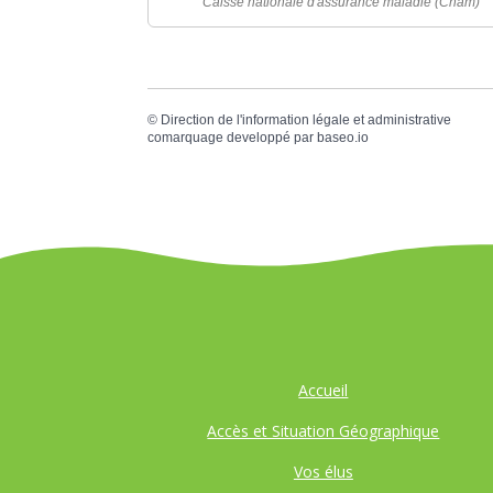
Caisse nationale d'assurance maladie (Cnam)
©
Direction de l'information légale et administrative
comarquage developpé par
baseo.io
Accueil
Accès et Situation Géographique
Vos élus