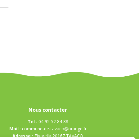
Nous contacter
Tél :
04 95 52 84 88
Mail
:
commune-de-tavaco@orange.fr
Adresse :
Figarella 20167 TAVACO