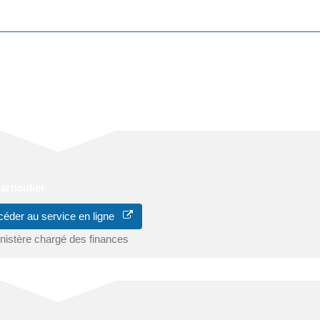
énagement à tout moment.
ace Particulier sur le site <span
utilisant le service de changement d'adresse en ligne :
articulier
céder au service en ligne
nistère chargé des finances