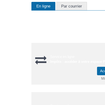
En ligne
Par courrier
Vous pouvez informer les impôts de votre dém
Vous pouvez faire la déclaration depuis votre esp
class="expression">impots.gouv.fr</span> ou en 
Service en ligne
Impôts : accéder à votre espace P
Ac
Mi