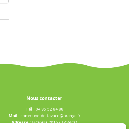
Nous contacter
Tél :
04 95 52 84 88
Mail
:
commune-de-tavaco@orange.fr
Adresse :
Figarella 20167 TAVACO