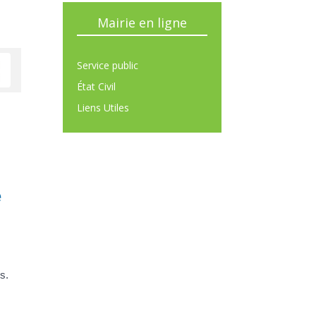
Mairie en ligne
Service public
État Civil
Liens Utiles
e
s.