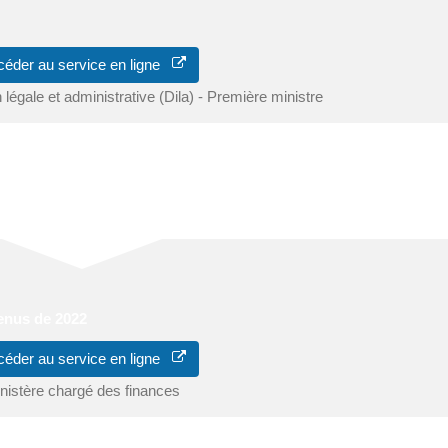
céder au service en ligne
n légale et administrative (Dila) - Première ministre
ous faites votre déclaration de revenus.
ité à déclarer votre changement d'adresse.
venus de 2022
céder au service en ligne
nistère chargé des finances