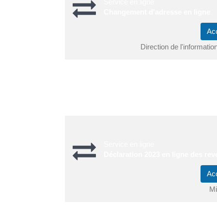
Service en ligne
Changement d'adresse en ligne
Ac
Direction de l'informatio
Vous en informez également les impôts lorsque v
Au début de votre télédéclaration, vous êtes inv
Service en ligne
Déclaration 2023 en ligne des re
Ac
Mi