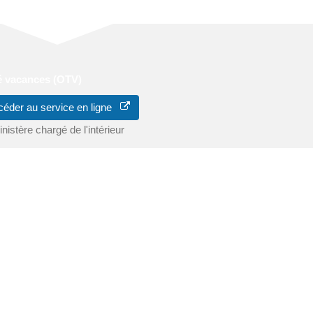
ité vacances (OTV)
céder au service en ligne
nistère chargé de l'intérieur
re demande (par exemple signaler une modification de l'accès à votr
hanger vos dates d'absence vous devez d'abord annuler votre deman
iseenevidence">La modification et l'annulation</span> ne peuvent s
us déplaçant en brigade de gendarmerie ou au commissariat de
n class="miseenevidence">vous n'êtes pas informé de la façon dont 
té par la police ou la gendarmerie uniquement si la patrouille constat