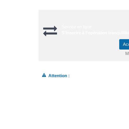
Service en ligne
S'inscrire à l'opération tranquill
Ac
Mi
Attention :
vous pouvez modifier certains éléments de vot
logement). En revanche, si vous souhaitez c
pour en déposer une nouvelle. <span class="m
faire qu'en <span class="miseenevidence">vo
police</span>.
Une fois la démarche en ligne complétée, <spa
déroule la surveillance</span>. Vous êtes contac