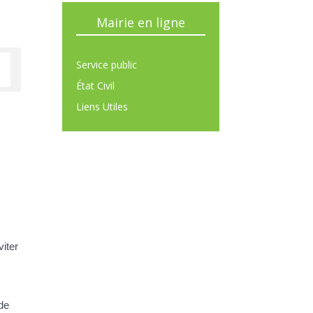
Mairie en ligne
Service public
État Civil
Liens Utiles
iter
de