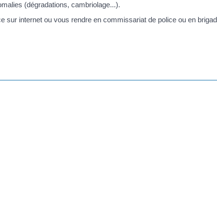
malies (dégradations, cambriolage...).
ice sur internet ou vous rendre en commissariat de police ou en briga
i la surveillance de votre logement dépend des services de police ou
 France métropolitaine et dans les <a href="https://tavaco.corsica/ser
d'outre-mer</a>.
nces doit être effectuée <span class="miseenevidence">au plus tard 3 j
pend des services de police.
s="miseenevidence">au plus tard la veille du départ</span> si votre
ervice-public/?xml=R48788">FranceConnect</a>, vous pouvez vous ins