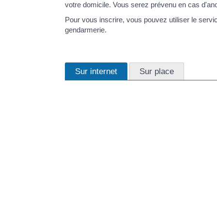
votre domicile. Vous serez prévenu en cas d'ano
Pour vous inscrire, vous pouvez utiliser le serv
gendarmerie.
Sur internet
Sur place
Le service en ligne vous permet de déterminer s
gendarmerie.
L'opération tranquillité vacances est possible en
public/?xml=R41207">départements et régions 
Votre inscription à l'opération tranquillité vaca
avant votre départ</span> si votre logement dé
Votre inscription doit être effectuée <span clas
logement dépend des brigades de gendarmerie.
En utilisant <a href="https://tavaco.corsica/s
à l'opération avec le service en ligne suivant :