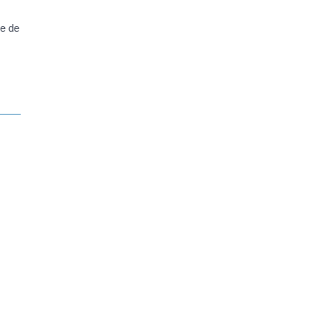
de de
 de
vice-
ours
crire