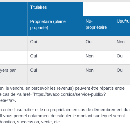
Titulaires
Nu-
Usufrui
Propriétaire (pleine
propriétaire
propriété)
Oui
Oui
Non
Oui
Non
Oui
oyers par
Oui
Non
Oui
ien, le vendre, en percevoir les revenus) peuvent être répartis entre
 ce cas de <a href="https://tavaco.corsica/service-public/?
été</a>.
en entre l'usufruitier et le nu-propriétaire en cas de démembrement du 
. Il vous permet notamment de calculer le montant sur lequel seront
donation, succession, vente, etc.