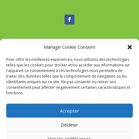
Manage Cookie Consent
Nous contacter
Pour offrir les meilleures expériences, nous utilisons des technologies
Tél :
04 95 52 84 88
telles que les cookies pour stocker et/ou accéder aux informations sur
Mail
:
commune-de-tavaco@orange.fr
l'appareil. Le consentement à ces technologies nous permettra de
Adresse :
Figarella 20167 TAVACO
traiter des données telles que le comportement de navigation ou les
identifiants uniques sur ce site. Ne pas consentir ou retirer son
consentement peut affecter négativement certaines caractéristiques et
fonctions.
Mairie de Tavaco- Réalisation
SITEC
–
Mention Légales
Accepter
Décliner
Voir les préférences