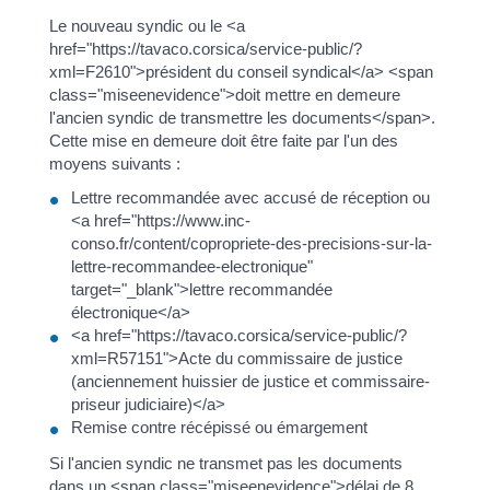
Le nouveau syndic ou le <a
href="https://tavaco.corsica/service-public/?
xml=F2610">président du conseil syndical</a> <span
class="miseenevidence">doit mettre en demeure
l'ancien syndic de transmettre les documents</span>.
Cette mise en demeure doit être faite par l'un des
moyens suivants :
Lettre recommandée avec accusé de réception ou
<a href="https://www.inc-
conso.fr/content/copropriete-des-precisions-sur-la-
lettre-recommandee-electronique"
target="_blank">lettre recommandée
électronique</a>
<a href="https://tavaco.corsica/service-public/?
xml=R57151">Acte du commissaire de justice
(anciennement huissier de justice et commissaire-
priseur judiciaire)</a>
Remise contre récépissé ou émargement
Si l'ancien syndic ne transmet pas les documents
dans un <span class="miseenevidence">délai de 8