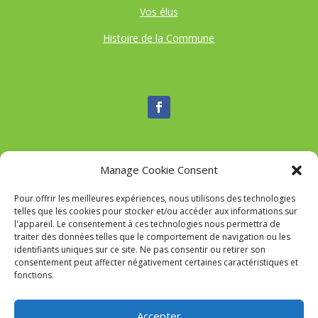
Vos élus
Histoire de la Commune
Manage Cookie Consent
Nous contacter
Pour offrir les meilleures expériences, nous utilisons des technologies
Tél :
04 95 52 84 88
telles que les cookies pour stocker et/ou accéder aux informations sur
Mail
:
commune-de-tavaco@orange.fr
l'appareil. Le consentement à ces technologies nous permettra de
Adresse :
Figarella 20167 TAVACO
traiter des données telles que le comportement de navigation ou les
identifiants uniques sur ce site. Ne pas consentir ou retirer son
consentement peut affecter négativement certaines caractéristiques et
fonctions.
Mairie de Tavaco- Réalisation
SITEC
–
Mention Légales
Accepter