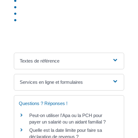
Prestations liées à une situation de handicap
Allocations logement
Aide exceptionnelle de fin d'année versée aux
bénéficiaires de certains minima sociaux (“prime de
Noël”)
Textes de référence
Services en ligne et formulaires
Questions ? Réponses !
Peut-on utiliser l'Apa ou la PCH pour
payer un salarié ou un aidant familial ?
Quelle est la date limite pour faire sa
déclaration de revenus ?