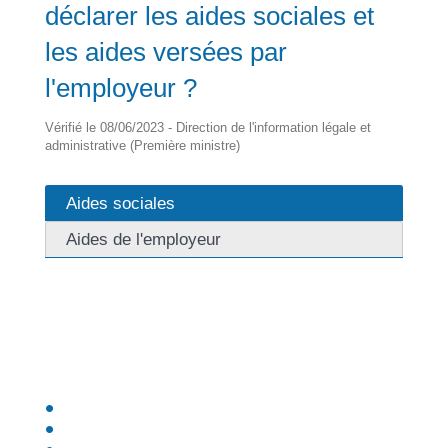
déclarer les aides sociales et
les aides versées par
l'employeur ?
Vérifié le 08/06/2023 - Direction de l'information légale et
administrative (Première ministre)
Aides sociales
Aides de l'employeur
Vous n'avez pas à les déclarer.
Vous bénéficiez d'une <span
class="miseenevidence">exonération totale</span>
pour les aides suivantes :
Revenu de solidarité active (RSA)
Prime d'activité
Prestations familiales