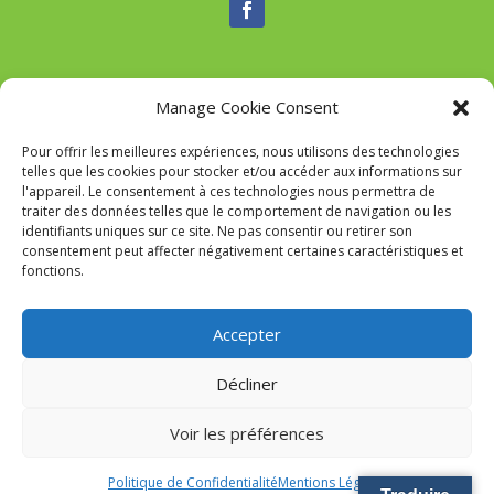
Manage Cookie Consent
Nous contacter
Pour offrir les meilleures expériences, nous utilisons des technologies
Tél :
04 95 52 84 88
telles que les cookies pour stocker et/ou accéder aux informations sur
Mail
:
commune-de-tavaco@orange.fr
l'appareil. Le consentement à ces technologies nous permettra de
Adresse :
Figarella 20167 TAVACO
traiter des données telles que le comportement de navigation ou les
identifiants uniques sur ce site. Ne pas consentir ou retirer son
consentement peut affecter négativement certaines caractéristiques et
fonctions.
Mairie de Tavaco- Réalisation
SITEC
–
Mention Légales
Accepter
Décliner
Voir les préférences
Politique de Confidentialité
Mentions Légales