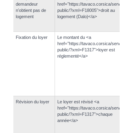
demandeur
href="https://tavaco.corsica/service-
n'obtient pas de
public/?xml=F18005">droit au
logement
logement (Dalo)</a>
Fixation du loyer
Le montant du <a
href="https://tavaco.corsica/service-
public/?xml=F1317">loyer est
réglementé</a>
Révision du loyer
Le loyer est révisé <a
href="https://tavaco.corsica/service-
public/?xml=F1317">chaque
année</a>