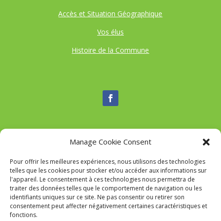
Accès et Situation Géographique
Vos élus
Histoire de la Commune
Manage Cookie Consent
Nous contacter
Pour offrir les meilleures expériences, nous utilisons des technologies
Tél :
04 95 52 84 88
telles que les cookies pour stocker et/ou accéder aux informations sur
Mail
:
commune-de-tavaco@orange.fr
l'appareil. Le consentement à ces technologies nous permettra de
Adresse :
Figarella 20167 TAVACO
traiter des données telles que le comportement de navigation ou les
identifiants uniques sur ce site. Ne pas consentir ou retirer son
consentement peut affecter négativement certaines caractéristiques et
fonctions.