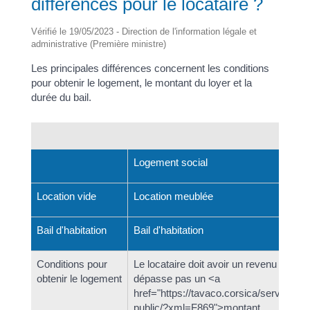
différences pour le locataire ?
Vérifié le 19/05/2023 - Direction de l'information légale et
administrative (Première ministre)
Les principales différences concernent les conditions
pour obtenir le logement, le montant du loyer et la
durée du bail.
P
Logement social
Location vide
Location meublée
Bail d'habitation
Bail d'habitation
Conditions pour
Le locataire doit avoir un revenu qui ne
obtenir le logement
dépasse pas un <a
href="https://tavaco.corsica/service-
public/?xml=F869">montant