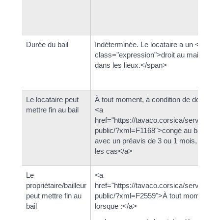
Durée du bail
Indéterminée. Le locataire a un <span
class="expression">droit au maintien
dans les lieux.</span>
Le locataire peut
À tout moment, à condition de donner
mettre fin au bail
<a
href="https://tavaco.corsica/service-
public/?xml=F1168">congé au bailleur
avec un préavis de 3 ou 1 mois, selon
les cas</a>
Le
<a
propriétaire/bailleur
href="https://tavaco.corsica/service-
peut mettre fin au
public/?xml=F2559">À tout moment,
bail
lorsque :</a>