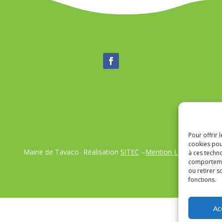
Pour offrir 
cookies pou
Mairie de Tavaco- Réalisation
SITEC
–
Mention Légales
à ces techn
comportemen
ou retirer 
fonctions.
Ac