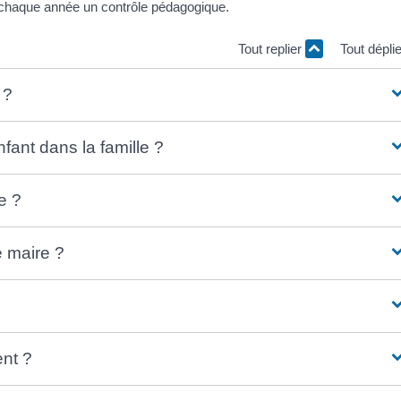
se chaque année un contrôle pédagogique.
Tout replier
Tout dépli
 ?
nfant dans la famille ?
e ?
e maire ?
nt ?