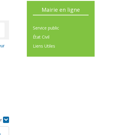
Mairie en ligne
Service public
État Civil
Liens Utiles
eur
er