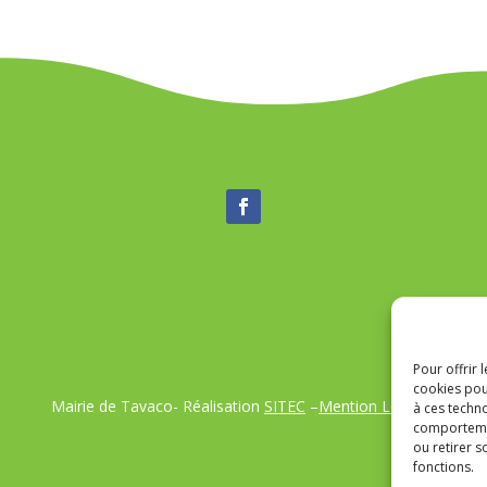
Pour offrir 
cookies pou
Mairie de Tavaco- Réalisation
SITEC
–
Mention Légales
à ces techn
comportemen
ou retirer 
fonctions.