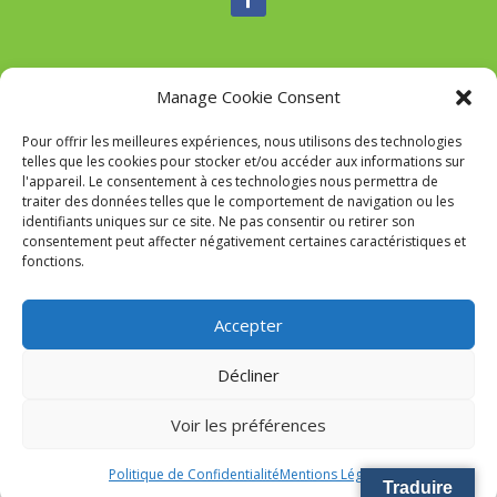
Manage Cookie Consent
Nous contacter
Pour offrir les meilleures expériences, nous utilisons des technologies
Tél :
04 95 52 84 88
telles que les cookies pour stocker et/ou accéder aux informations sur
Mail
:
commune-de-tavaco@orange.fr
l'appareil. Le consentement à ces technologies nous permettra de
Adresse :
Figarella 20167 TAVACO
traiter des données telles que le comportement de navigation ou les
identifiants uniques sur ce site. Ne pas consentir ou retirer son
consentement peut affecter négativement certaines caractéristiques et
fonctions.
Mairie de Tavaco- Réalisation
SITEC
–
Mention Légales
Accepter
Décliner
Voir les préférences
Politique de Confidentialité
Mentions Légales
Traduire