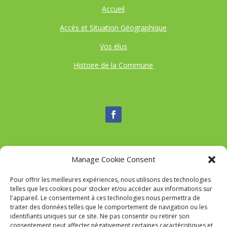
Accueil
Accès et Situation Géographique
Vos élus
Histoire de la Commune
Manage Cookie Consent
Nous contacter
Pour offrir les meilleures expériences, nous utilisons des technologies
Tél :
04 95 52 84 88
telles que les cookies pour stocker et/ou accéder aux informations sur
Mail
:
commune-de-tavaco@orange.fr
l'appareil. Le consentement à ces technologies nous permettra de
Adresse :
Figarella 20167 TAVACO
traiter des données telles que le comportement de navigation ou les
identifiants uniques sur ce site. Ne pas consentir ou retirer son
consentement peut affecter négativement certaines caractéristiques et