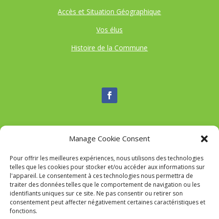
Accès et Situation Géographique
Vos élus
Histoire de la Commune
Manage Cookie Consent
Nous contacter
Pour offrir les meilleures expériences, nous utilisons des technologies
Tél :
04 95 52 84 88
telles que les cookies pour stocker et/ou accéder aux informations sur
Mail
:
commune-de-tavaco@orange.fr
l'appareil. Le consentement à ces technologies nous permettra de
Adresse :
Figarella 20167 TAVACO
traiter des données telles que le comportement de navigation ou les
identifiants uniques sur ce site. Ne pas consentir ou retirer son
consentement peut affecter négativement certaines caractéristiques et
fonctions.