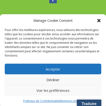
Manage Cookie Consent
Nous contacter
Pour offrir les meilleures expériences, nous utilisons des technologies
Tél :
04 95 52 84 88
telles que les cookies pour stocker et/ou accéder aux informations sur
Mail
:
commune-de-tavaco@orange.fr
l'appareil. Le consentement à ces technologies nous permettra de
Adresse :
Figarella 20167 TAVACO
traiter des données telles que le comportement de navigation ou les
identifiants uniques sur ce site. Ne pas consentir ou retirer son
consentement peut affecter négativement certaines caractéristiques et
fonctions.
Mairie de Tavaco- Réalisation
SITEC
–
Mention Légales
Accepter
Décliner
Voir les préférences
Politique de Confidentialité
Mentions Légales
Traduire