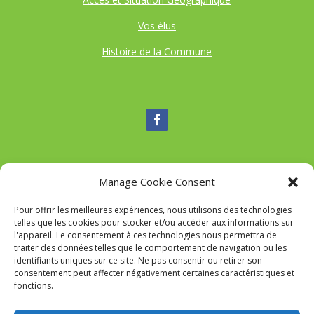
Vos élus
Histoire de la Commune
Manage Cookie Consent
Nous contacter
Pour offrir les meilleures expériences, nous utilisons des technologies
Tél :
04 95 52 84 88
telles que les cookies pour stocker et/ou accéder aux informations sur
Mail
:
commune-de-tavaco@orange.fr
l'appareil. Le consentement à ces technologies nous permettra de
Adresse :
Figarella 20167 TAVACO
traiter des données telles que le comportement de navigation ou les
identifiants uniques sur ce site. Ne pas consentir ou retirer son
consentement peut affecter négativement certaines caractéristiques et
fonctions.
Mairie de Tavaco- Réalisation
SITEC
–
Mention Légales