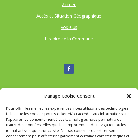
Accueil
Accès et Situation Géographique
Vos élus
Histoire de la Commune
Manage Cookie Consent
Nous contacter
Pour offrir les meilleures expériences, nous utilisons des technologies
Tél :
04 95 52 84 88
telles que les cookies pour stocker et/ou accéder aux informations sur
Mail
:
commune-de-tavaco@orange.fr
l'appareil. Le consentement à ces technologies nous permettra de
Adresse :
Figarella 20167 TAVACO
traiter des données telles que le comportement de navigation ou les
identifiants uniques sur ce site. Ne pas consentir ou retirer son
consentement peut affecter négativement certaines caractéristiques et