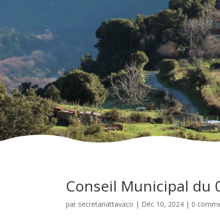
Conseil Municipal du 
par
secretariattavaco
|
Déc 10, 2024
|
0 comme