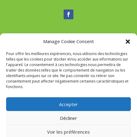
Manage Cookie Consent
Nous contacter
Pour offrir les meilleures expériences, nous utilisons des technologies
Tél :
04 95 52 84 88
telles que les cookies pour stocker et/ou accéder aux informations sur
Mail
:
commune-de-tavaco@orange.fr
l'appareil. Le consentement à ces technologies nous permettra de
Adresse :
Figarella 20167 TAVACO
traiter des données telles que le comportement de navigation ou les
identifiants uniques sur ce site. Ne pas consentir ou retirer son
consentement peut affecter négativement certaines caractéristiques et
fonctions.
Mairie de Tavaco- Réalisation
SITEC
–
Mention Légales
Accepter
Décliner
Voir les préférences